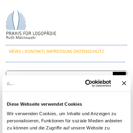
NEWS |
KONTAKT|
IMPRESSUM|
DATENSCHUTZ
BEHANDLUNGSFELDER
Behandlungsfelder
Diese Webseite verwendet Cookies
Wir verwenden Cookies, um Inhalte und Anzeigen zu
personalisieren, Funktionen für soziale Medien anbieten
Wir untersuchen und behandeln Menschen jeden Alters mit Sprach-,
zu können und die Zugriffe auf unsere Website zu
Sprech-, Stimm-, Hör- und Schluckstörungen: