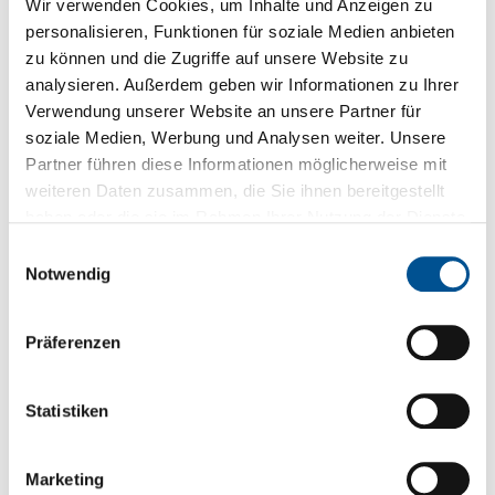
muss eine gültige ärztliche Verordnung vorliegen.
Liegt
Wir verwenden Cookies, um Inhalte und Anzeigen zu
keine Verordnung zum Zeitpunkt des Erstgespräches vor,
personalisieren, Funktionen für soziale Medien anbieten
müssen wir leider den Termin verschieben. Bei Unsicherheiten
zu können und die Zugriffe auf unsere Website zu
können Sie uns gerne telefonisch unter 0221/68 00 95 56
kontaktieren.
analysieren. Außerdem geben wir Informationen zu Ihrer
Verwendung unserer Website an unsere Partner für
soziale Medien, Werbung und Analysen weiter. Unsere
Partner führen diese Informationen möglicherweise mit
Hausbesuche
weiteren Daten zusammen, die Sie ihnen bereitgestellt
haben oder die sie im Rahmen Ihrer Nutzung der Dienste
Wenn Sie körperlich nicht in der Lage sind die Praxis aufzusuchen,
gesammelt haben.
Einwilligungsauswahl
kommen wir gerne auf Verordnung des Arztes zu Ihnen nach Hause.
Notwendig
Verordnung
Präferenzen
Welche Verordnung muss vorliegen?
Statistiken
Muster 13 (bei gesetzlich versichteren Personen) Das Rezept
Marketing
darf nicht älter als 28 Tage sein Achtung: Rezeptformular