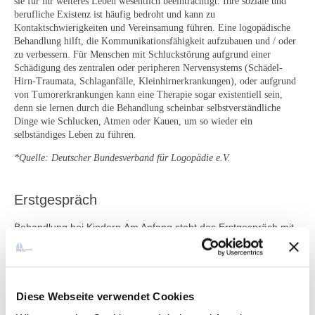
sie für ihr weiteres Leben wesentlich beeinträchtigt. Ihre soziale und
berufliche Existenz ist häufig bedroht und kann zu
Kontaktschwierigkeiten und Vereinsamung führen. Eine logopädische
Behandlung hilft, die Kommunikationsfähigkeit aufzubauen und / oder
zu verbessern. Für Menschen mit Schluckstörung aufgrund einer
Schädigung des zentralen oder peripheren Nervensystems (Schädel-
Hirn-Traumata, Schlaganfälle, Kleinhirnerkrankungen), oder aufgrund
von Tumorerkrankungen kann eine Therapie sogar existentiell sein,
denn sie lernen durch die Behandlung scheinbar selbstverständliche
Dinge wie Schlucken, Atmen oder Kauen, um so wieder ein
selbständiges Leben zu führen.
*Quelle: Deutscher Bundesverband für Logopädie e.V.
Erstgespräch
Behandlung bei Kindern Am Anfang steht das Erstgespräch mit
den Eltern. Das Erstgespräch dient dazu, eine genaue
Anamnese und Diagnostik zu erheben. Des weiteren werden
der Praxisablauf und die Therapieziele mit Ihnen besprochen.
Zum Erstgespräch bringen Sie bitte das U-Heft und ggf.
Befunde/Berichte vom SPZ, Zentrum für Frühförderung und
Diese Webseite verwendet Cookies
anderen therapeutischen Einrichtungen mit.
Zum Erstgespräch