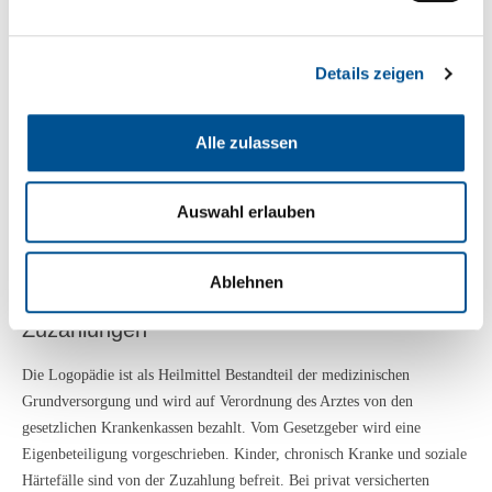
von 01.01.2021
Zahnärztliche Heilmittelverordnung Muster Z13 (HeilM-RL
ZÄ)
Details zeigen
Privatrezept (bei privat versicherten Personen, oder
gesetzlich versichterten Personen, die auf eigene Rechnung
Alle zulassen
behandelt werden möchten)
Bei Fragen bzgl. der Ausstellung eines Rezeptes stehen wir Ihnen gerne
Auswahl erlauben
zur Verfügung.
Ablehnen
Zuzahlungen
Die Logopädie ist als Heilmittel Bestandteil der medizinischen
Grundversorgung und wird auf Verordnung des Arztes von den
gesetzlichen Krankenkassen bezahlt. Vom Gesetzgeber wird eine
Eigenbeteiligung vorgeschrieben. Kinder, chronisch Kranke und soziale
Härtefälle sind von der Zuzahlung befreit. Bei privat versicherten